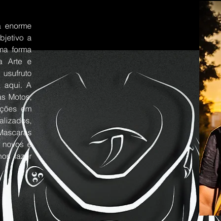
a enorme
bjetivo a
ma forma
a Arte e
 usufruto
 aqui. A
s Motos,
ações em
lizados,
Mascaras
 novos e
nos fazer