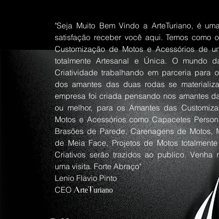
"Seja Muito Bem Vindo a ArteTuriano, é um
satisfação receber você aqui. Temos como o
Customização de Motos e Acessórios de u
totalmente Artesanal e Única. O mundo d
Criatividade trabalhando em parceria para o
dos amantes das duas rodas se materializa
empresa foi criada pensando nos amantes da
ou melhor, para os Amantes das Customiz
Motos e Acessórios como Capacetes Persona
Brasões de Parede, Carenagens de Motos, 
de Meia Face, Projetos de Motos totalmente
Criativos serão trazidos ao publico. Venha 
uma visita. Forte Abraço"
Lenio Flavio Pinto
CEO
ArteTuriano