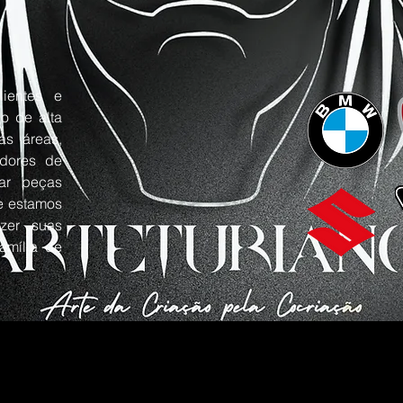
ientes e
o de alta
as áreas,
adores de
ar peças
e estamos
azer suas
amília de