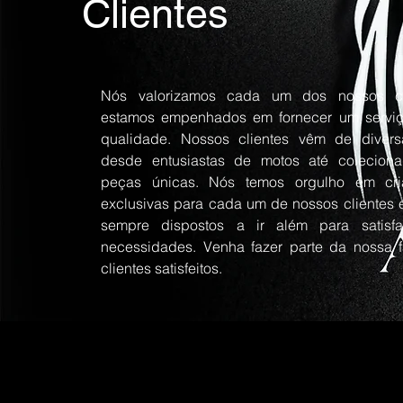
Clientes
Nós valorizamos cada um dos nossos cl
estamos empenhados em fornecer um serviç
qualidade. Nossos clientes vêm de divers
desde entusiastas de motos até colecion
peças únicas. Nós temos orgulho em cri
exclusivas para cada um de nossos clientes 
sempre dispostos a ir além para satisf
necessidades. Venha fazer parte da nossa f
clientes satisfeitos.