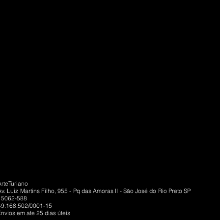
ArteTuriano
Av. Luiz Martins Filho, 955 - Pq das Amoras II - São José do Rio Preto SP
15062-588
49.168.502/0001-15
Envios em ate 25 dias úteis