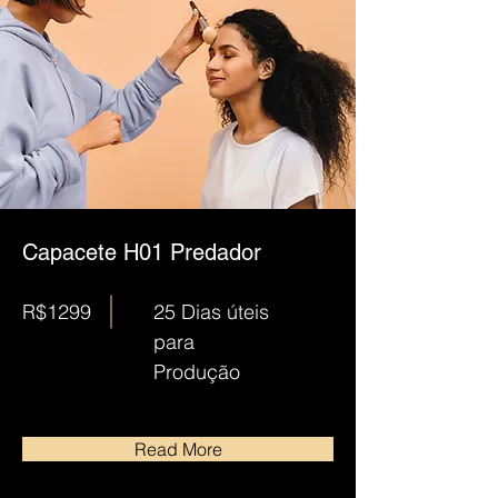
Capacete H01 Predador
R$1299
25 Dias úteis
para
Produção
Read More