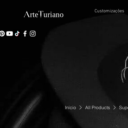
Customizações
ArteTuriano
Início
All Products
Sup