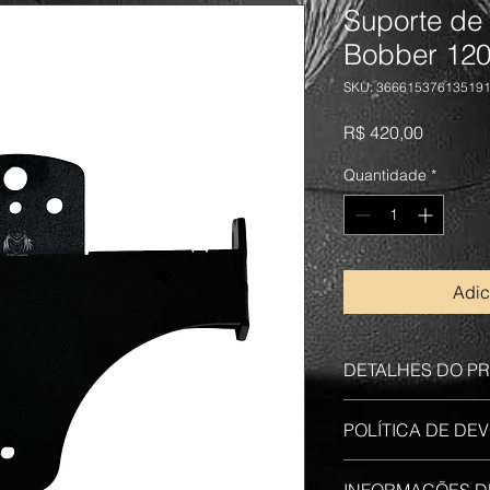
Suporte de
Bobber 12
SKU: 36661537613519
Preço
R$ 420,00
Quantidade
*
Adic
DETALHES DO P
•    Compatível com
POLÍTICA DE D
•    Estrutura refor
Use este espaço para