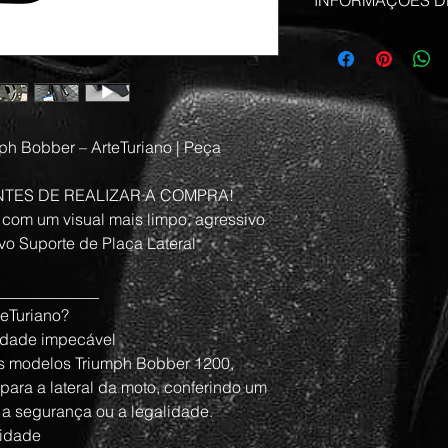
INFORMAÇÕES D
que fazer caso estej
•    Pintura eletrostá
Ter uma política de
acabamento)
Use este espaço par
ótima maneira de est
sobre seus métodos 
compras com segur
•    Estrutura para a
custos. Ter uma polí
original que acomp
de estabelecer conf
segurança.
•    Relocação latera
ph Bobber – ArteTuriano | Peça 
•    Fixação no paraf
NTES DE REALIZAR A COMPRA! 
paralama traseiro
com um visual mais limpo, agressivo 
vo Suporte de Placa Lateral 
•    Encaixe perfeito 
necessidade de mod
_____________
•    Acompanha toda
teTuriano?
necessários
lidade impecável
os modelos Triumph Bobber 1200, 
•    Compatível com 
para a lateral da moto, conferindo um 
cm
a segurança ou a legalidade.
•    Local de fixaç
lidade