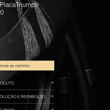
 PlacaTriumph
00
1
ionar ao carrinho
RODUTO
 Triumph Bobber 1200
EVOLUÇÃO E REEMBOLSO
çada em aço
 informar seus clientes sobre o 