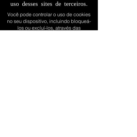
uso desses sites de terceiros.
Você pode controlar o uso de cookies
no seu dispositivo, incluindo bloqueá-
los ou excluí-los, através das
configurações do seu navegador. No
entanto, tenha em mente que isso
pode afetar a funcionalidade do nosso
site.
Se tiver alguma dúvida ou precisar de
mais informações sobre a nossa
política de cookies, entre em contato
conosco.
ArteTuriano
Av. Luiz Martins Filho, 955 - Pq das Amoras II - São José do Rio Preto
SP
15062-588
49.168.502
/0001-15
Envios em ate 25 dias úteis
Política de Cookies